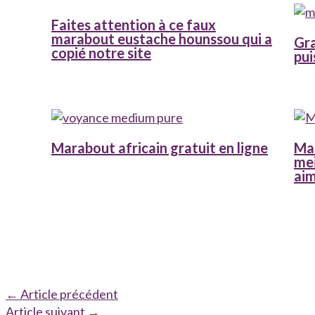
Faites attention à ce faux
marabout eustache hounssou qui a
Gra
copié notre site
pui
Marabout africain gratuit en ligne
Mar
mei
ai
←
Article précédent
Article suivant
→