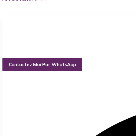
Le
Grand marabout mé
préoccupations ou tr
Contactez Moi Par WhatsApp