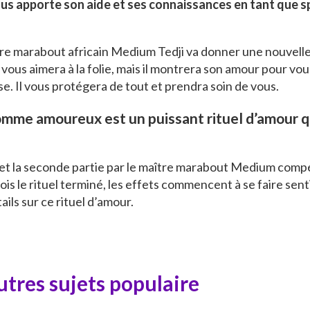
 apporte son aide et ses connaissances en tant que s
ître marabout africain Medium Tedji va donner une nouvell
ous aimera à la folie, mais il montrera son amour pour vo
. Il vous protégera de tout et prendra soin de vous.
omme amoureux est un puissant rituel d’amour qu
ent et la seconde partie par le maître marabout Medium compé
is le rituel terminé, les effets commencent à se faire sent
ls sur ce rituel d’amour.
tres sujets populaire