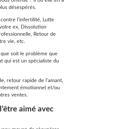
vous offensé ? Il ou elle en a
plus désespérés.
ontre l’infertilité, Lutte
votre ex, Dissolution
rofessionnelle, Retour de
re vie, etc.
l que soit le problème que
 qui est un spécialiste du
le, retour rapide de l’amant,
antement émotionnel et/ou
utres ventes.
l’être aimé avec