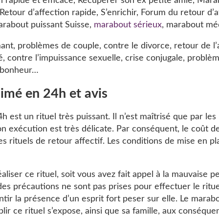
on rapide et efficace, Récupérer son ex petite amie, Mara
Retour d’affection rapide, S’enrichir, Forum du retour d’
rabout puissant Suisse,
marabout sérieux
, marabout mé
mant, problèmes de couple, contre le divorce, retour de l’
ité, contre l’impuissance sexuelle, crise conjugale, problè
, bonheur…
 aimé en 24h et avis
h est un rituel très puissant. Il n’est maîtrisé que par l
on exécution est très délicate. Par conséquent, le coût d
s rituels de retour affectif. Les conditions de mise en pl
liser ce rituel, soit vous avez fait appel à la mauvaise p
i des précautions ne sont pas prises pour effectuer le ritue
ir la présence d’un esprit fort peser sur elle. Le marab
r ce rituel s’expose, ainsi que sa famille, aux conséque