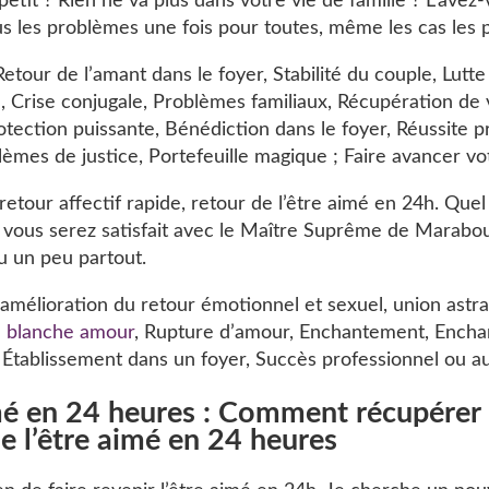
petit ? Rien ne va plus dans votre vie de famille ? L’avez-
us les problèmes une fois pour toutes, même les cas les 
etour de l’amant dans le foyer, Stabilité du couple, Lutte c
, Crise conjugale, Problèmes familiaux, Récupération de 
tection puissante, Bénédiction dans le foyer, Réussite p
lèmes de justice, Portefeuille magique ; Faire avancer vot
u retour affectif rapide, retour de l’être aimé en 24h. Que
 vous serez satisfait avec le Maître Suprême de Marabout
u un peu partout.
 amélioration du retour émotionnel et sexuel, union astra
 blanche amour
, Rupture d’amour, Enchantement, Ench
, Établissement dans un foyer, Succès professionnel ou a
imé en 24 heures : Comment récupérer 
e l’être aimé en 24 heures