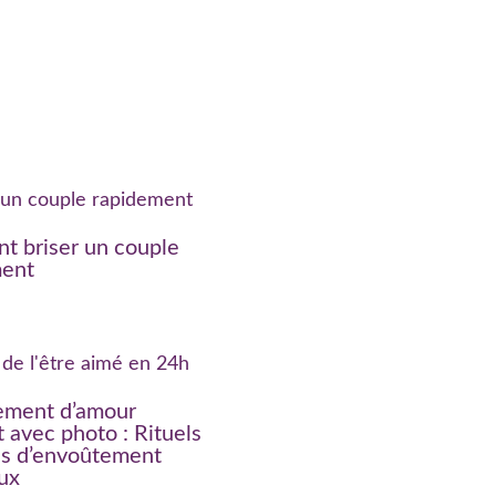
 briser un couple
ment
ement d’amour
t avec photo : Rituels
es d’envoûtement
ux