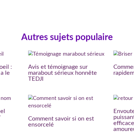
Autres sujets populaire
eil :
Avis et témoignage sur
Comment
a le
marabout sérieux honnête
rapide
TEDJI
el
Envout
?
puissan
Comment savoir si on est
efficac
ensorcelé
amoure