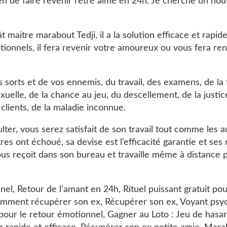
 de faire revenir l’être aimé en 24h. Je cherche un n
maitre marabout Tedji, il a la solution efficace et rapide
onnels, il fera revenir votre amoureux ou vous fera ren
 sorts et de vos ennemis, du travail, des examens, de la 
xuelle, de la chance au jeu, du descellement, de la justic
s clients, de la maladie inconnue.
ulter, vous serez satisfait de son travail tout comme les a
’autres ont échoué, sa devise est l’efficacité garantie et ses
vous reçoit dans son bureau et travaille même à distance
el, Retour de l’amant en 24h, Rituel puissant gratuit pour
 Comment récupérer son ex, Récupérer son ex, Voyant ps
x pour le retour émotionnel, Gagner au Loto : Jeu de has