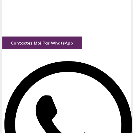
Avez - vous des inquiétudes ?
Le
Grand marabout médium africain sérieux honnête
TEDJI du Benin
à votre service pour toutes vos
préoccupations ou travaux occultes . Envoyez moi un
WhatsApp ou appellez moi sur le +229 62 39 17 27
Contactez Moi Par WhatsApp